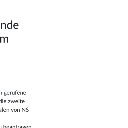
ende
um
n gerufene
die zweite
salen von NS-
u beantragen.