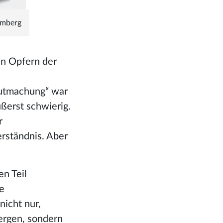
emberg
en Opfern der
gutmachung“ war
ußerst schwierig.
r
erständnis. Aber
n Teil
e
nicht nur,
ergen, sondern