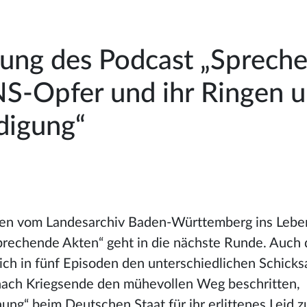
zung des Podcast „Sprech
NS-Opfer und ihr Ringen 
digung“
hren vom Landesarchiv Baden-Württemberg ins Lebe
prechende Akten“ geht in die nächste Runde. Auch 
ich in fünf Episoden den unterschiedlichen Schick
 nach Kriegsende den mühevollen Weg beschritten,
ng“ beim Deutschen Staat für ihr erlittenes Leid z