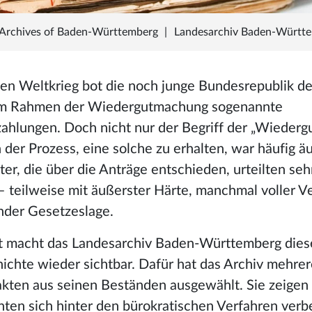
 Archives of Baden-Württemberg
|
Landesarchiv Baden-Württ
n Weltkrieg bot die noch junge Bundesrepublik d
im Rahmen der Wiedergutmachung sogenannte
ahlungen. Doch nicht nur der Begriff der „Wieder
 der Prozess, eine solche zu erhalten, war häufig ä
er, die über die Anträge entschieden, urteilten seh
– teilweise mit äußerster Härte, manchmal voller V
ender Gesetzeslage.
 macht das Landesarchiv Baden-Württemberg diese
ichte wieder sichtbar. Dafür hat das Archiv mehrer
kten aus seinen Beständen ausgewählt. Sie zeigen 
ten sich hinter den bürokratischen Verfahren verb