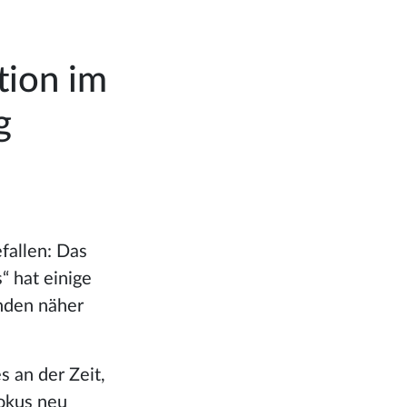
tion im
g
efallen: Das
 hat einige
nden näher
 an der Zeit,
Fokus neu