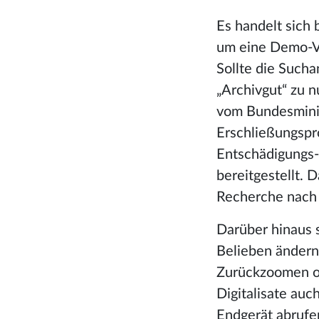
Es handelt sich 
um eine Demo-Ve
Sollte die Sucha
„Archivgut“ zu 
vom Bundesminis
Erschließungspr
Entschädigungs-
bereitgestellt. 
Recherche nach
Darüber hinaus s
Belieben ändern
Zurückzoomen od
Digitalisate auc
Endgerät abruf