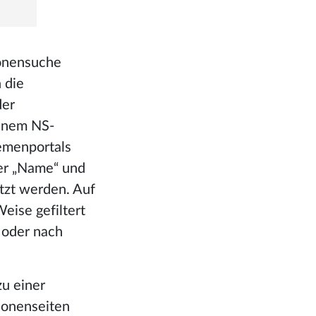
onensuche
 die
der
tenem NS-
emenportals
der „Name“ und
tzt werden. Auf
eise gefiltert
 oder nach
u einer
sonenseiten