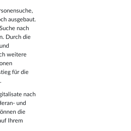
ersonensuche,
och ausgebaut.
e Suche nach
n. Durch die
 und
ch weitere
ionen
tieg für die
g.
italisate nach
Heran- und
können die
auf Ihrem