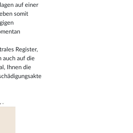
lagen auf einer
geben somit
ägigen
momentan
rales Register,
n auch auf die
l, Ihnen die
tschädigungsakte